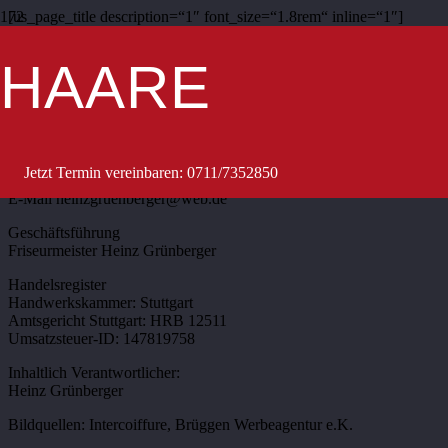
[us_page_title description=“1″ font_size=“1.8rem“ inline=“1″]
Start
HAARE
IMPRESSUM
Intercoiffure Heinz Grünberger GmbH
Hauptstrasse 16
70563 Stuttgart-Vaihingen
Telefon 0711-735 28 50
Jetzt Termin vereinbaren: 0711/7352850
E-Mail heinzgruenberger@web.de
Geschäftsführung
Friseurmeister Heinz Grünberger
Handelsregister
Handwerkskammer: Stuttgart
Amtsgericht Stuttgart: HRB 12511
Umsatzsteuer-ID: 147819758
Inhaltlich Verantwortlicher:
Heinz Grünberger
Bildquellen: Intercoiffure, Brüggen Werbeagentur e.K.