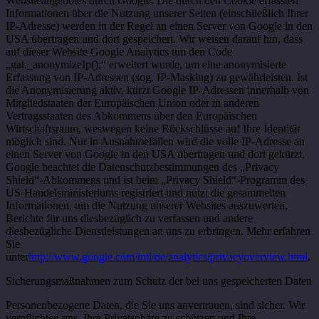
Websiteangebotes durch Google. Die durch den Cookie erfassten
Informationen über die Nutzung unserer Seiten (einschließlich Ihrer
IP-Adresse) werden in der Regel an einen Server von Google in den
USA übertragen und dort gespeichert. Wir weisen darauf hin, dass
auf dieser Website Google Analytics um den Code
„gat._anonymizeIp();“ erweitert wurde, um eine anonymisierte
Erfassung von IP-Adressen (sog. IP-Masking) zu gewährleisten. Ist
die Anonymisierung aktiv, kürzt Google IP-Adressen innerhalb von
Mitgliedstaaten der Europäischen Union oder in anderen
Vertragsstaaten des Abkommens über den Europäischen
Wirtschaftsraum, weswegen keine Rückschlüsse auf Ihre Identität
möglich sind. Nur in Ausnahmefällen wird die volle IP-Adresse an
einen Server von Google in den USA übertragen und dort gekürzt.
Google beachtet die Datenschutzbestimmungen des „Privacy
Shield“-Abkommens und ist beim „Privacy Shield“-Programm des
US-Handelsministeriums registriert und nutzt die gesammelten
Informationen, um die Nutzung unserer Websites auszuwerten,
Berichte für uns diesbezüglich zu verfassen und andere
diesbezügliche Dienstleistungen an uns zu erbringen. Mehr erfahren
Sie
unter
http://www.google.com/intl/de/analytics/privacyoverview.html
.
Sicherungsmaßnahmen zum Schutz der bei uns gespeicherten Daten
Personenbezogene Daten, die Sie uns anvertrauen, sind sicher. Wir
verpflichten uns, Ihre Privatsphäre zu schützen und Ihre