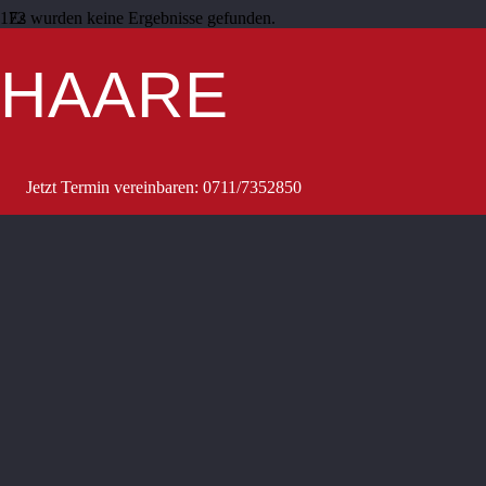
Es wurden keine Ergebnisse gefunden.
© Copyright 2025 Heinz Grünberger –
Impressum/Datenschutz
HAARE
Jetzt Termin vereinbaren: 0711/7352850